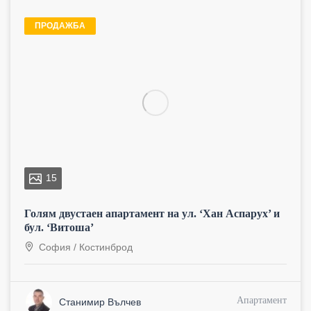
ПРОДАЖБА
15
Голям двустаен апартамент на ул. ‘Хан Аспарух’ и
бул. ‘Витоша’
София
/
Костинброд
Апартамент
Станимир Вълчев