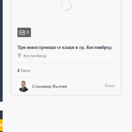
8
Три новостроящи се къщи в гр. Костинброд
Костинброд
2
бани
Къща
Станимир Вълчев
RCH