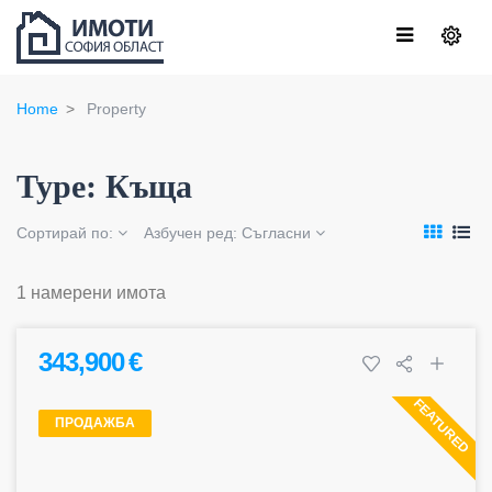
Home
Property
Type:
Къща
Сортирай по:
Азбучен ред:
Съгласни
1 намерени имота
343,900 €
FEATURED
ПРОДАЖБА