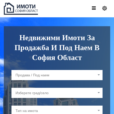
Недвижими Имоти За
Продажба И Под Наем В
София Област