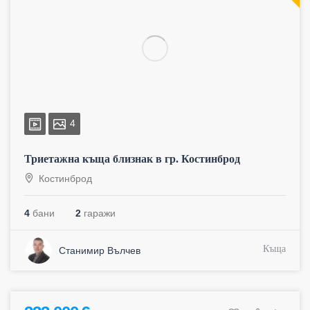
4
Триетажна къща близнак в гр. Костинброд
Костинброд
4
бани
2
гаражи
Къща
Станимир Вълчев