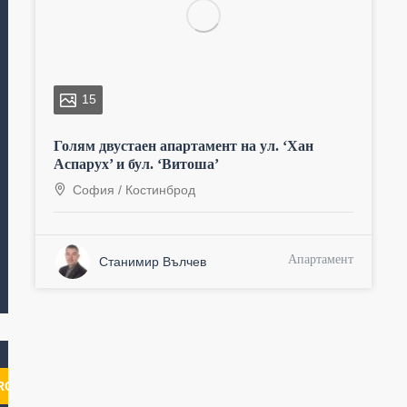
15
Голям двустаен апартамент на ул. ‘Хан
Аспарух’ и бул. ‘Витоша’
София
/
Костинброд
Апартамент
Станимир Вълчев
RCH