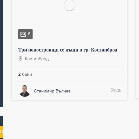
8
Три новостроящи се къщи в гр. Костинброд
Костинброд
2
бани
Къща
Станимир Вълчев
RCH