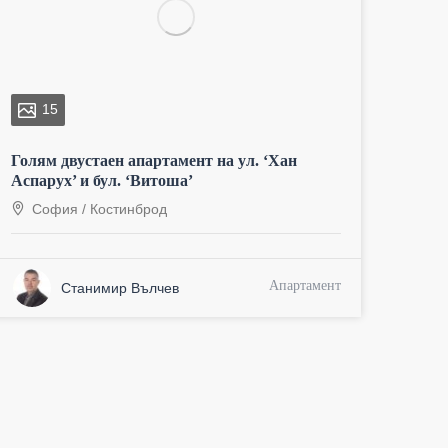
15
Голям двустаен апартамент на ул. ‘Хан
Аспарух’ и бул. ‘Витоша’
София
/
Костинброд
Апартамент
Станимир Вълчев